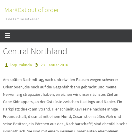
MarXCat out of order
Eine Familie auf Reisen
Central Northland
loquitalinda
23. Januar 2016
Am späten Nachmittag, nach unfreiwillen Pausen wegen schwerer
Orkanböen, die mich auf die Gegenfahrbahn gebracht und meine
Nerven arg strapaziert haben, erreichen wir unser nächstes Ziel am
Cape Kidnappers, an der Ostküste zwischen Hastings und Napier. Ein
Parkplatz direkt am Strand. Hier schließt Xavi seine nächste innige
Freundschaft, diesmal mit einem Hund, Cesar ist ein süßes Vieh und
seine Besitzer, ein Pärchen aus der „Nachbarschaft“, sind ebenfalls sehr
sympathisch. Sie sind mit einem riesigen umgebauten ehemaligen