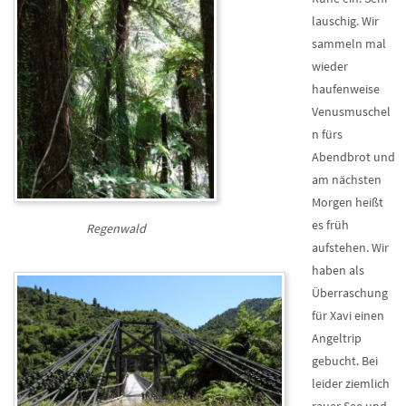
lauschig. Wir
sammeln mal
wieder
haufenweise
Venusmuschel
n fürs
Abendbrot und
am nächsten
Morgen heißt
es früh
Regenwald
aufstehen. Wir
haben als
Überraschung
für Xavi einen
Angeltrip
gebucht. Bei
leider ziemlich