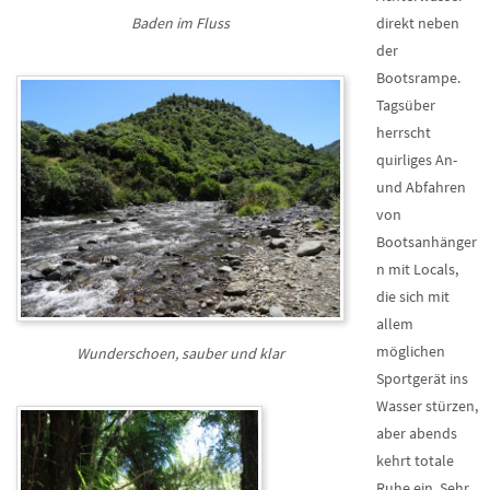
Baden im Fluss
direkt neben
der
Bootsrampe.
Tagsüber
herrscht
quirliges An-
und Abfahren
von
Bootsanhänger
n mit Locals,
die sich mit
allem
möglichen
Wunderschoen, sauber und klar
Sportgerät ins
Wasser stürzen,
aber abends
kehrt totale
Ruhe ein. Sehr