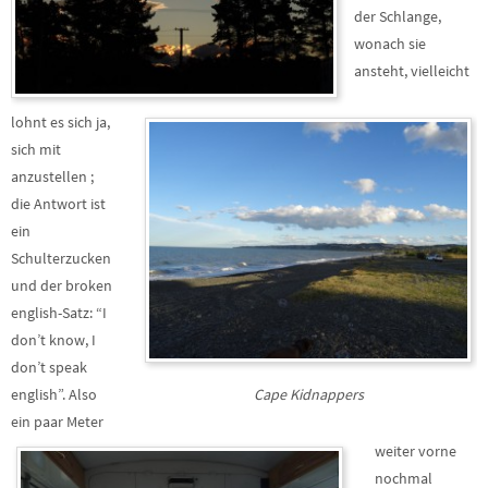
der Schlange,
wonach sie
ansteht, vielleicht
lohnt es sich ja,
sich mit
anzustellen ;
die Antwort ist
ein
Schulterzucken
und der broken
english-Satz: “I
don’t know, I
don’t speak
english”. Also
Cape Kidnappers
ein paar Meter
weiter vorne
nochmal