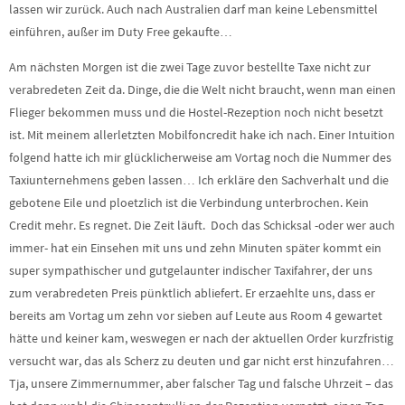
lassen wir zurück. Auch nach Australien darf man keine Lebensmittel
einführen, außer im Duty Free gekaufte…
Am nächsten Morgen ist die zwei Tage zuvor bestellte Taxe nicht zur
verabredeten Zeit da. Dinge, die die Welt nicht braucht, wenn man einen
Flieger bekommen muss und die Hostel-Rezeption noch nicht besetzt
ist. Mit meinem allerletzten Mobilfoncredit hake ich nach. Einer Intuition
folgend hatte ich mir glücklicherweise am Vortag noch die Nummer des
Taxiunternehmens geben lassen… Ich erkläre den Sachverhalt und die
gebotene Eile und ploetzlich ist die Verbindung unterbrochen. Kein
Credit mehr. Es regnet. Die Zeit läuft. Doch das Schicksal -oder wer auch
immer- hat ein Einsehen mit uns und zehn Minuten später kommt ein
super sympathischer und gutgelaunter indischer Taxifahrer, der uns
zum verabredeten Preis pünktlich abliefert. Er erzaehlte uns, dass er
bereits am Vortag um zehn vor sieben auf Leute aus Room 4 gewartet
hätte und keiner kam, weswegen er nach der aktuellen Order kurzfristig
versucht war, das als Scherz zu deuten und gar nicht erst hinzufahren…
Tja, unsere Zimmernummer, aber falscher Tag und falsche Uhrzeit – das