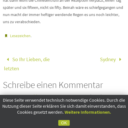
hat dann wohl die Chinesentrulli an der Rezeption verpatzt, einen Tag
später und six fifteen, nicht six fifty. Beinah wäre es schiefgegangen und
nun macht der immer heftiger werdende Regen es uns noch leichter,
uns zu verabschieden.
.
Lesezeichen
So Ihr Lieben, die
Sydney
letzten
Schreibe einen Kommentar
Du musst
angemeldet
sein, um einen Kommentar abzugeben.
Diese Seite verwendet technisch notwendige Cookies. Durch die
Nutzung dieser Seite erklären Sie sich damit einverstanden, dass
Cookies gesetzt werden.
Weitere Informationen.
OK
Suche