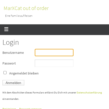
MarXCat out of order
Eine Familie auf Reisen
Login
Benutzername
Passwort
Angemeldet bleiben
Mit dem Abschicken dieses Formulars erklärst Du Dich mit unserer
Datenschutzerklärung
einverstanden.
Registrieren
Passwort vergessen